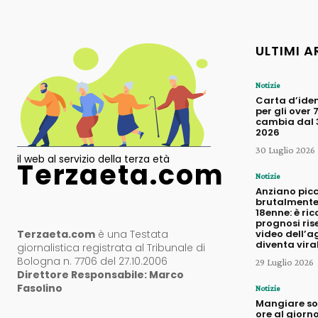
ULTIMI A
Notizie
Carta d’iden
per gli over 
cambia dal 3
2026
30 Luglio 2026
il web al servizio della terza età
Terzaeta.com
Notizie
Anziano pic
brutalmente
18enne: è ric
prognosi rise
Terzaeta.com
è una Testata
video dell’a
diventa vira
giornalistica registrata al Tribunale di
Bologna n. 7706 del 27.10.2006
29 Luglio 2026
Direttore Responsabile: Marco
Fasolino
Notizie
Mangiare sol
ore al giorno