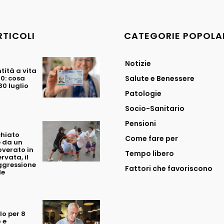
RTICOLI
CATEGORIE POPOLA
Notizie
tità a vita
70: cosa
Salute e Benessere
0 luglio
Patologie
Socio-Sanitario
Pensioni
chiato
Come fare per
 da un
overato in
Tempo libero
rvata, il
ggressione
Fattori che favoriscono
le
o per 8
 e