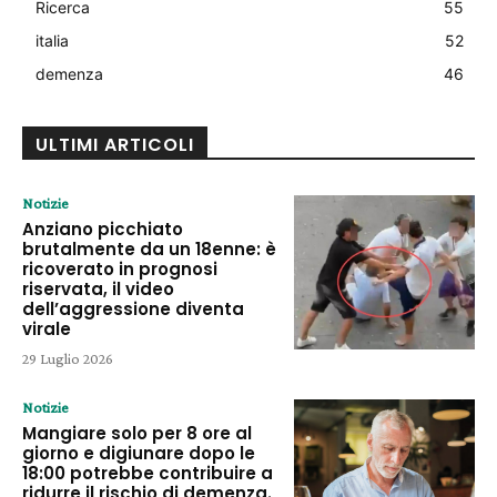
Ricerca
55
italia
52
demenza
46
ULTIMI ARTICOLI
Notizie
Anziano picchiato
brutalmente da un 18enne: è
ricoverato in prognosi
riservata, il video
dell’aggressione diventa
virale
29 Luglio 2026
Notizie
Mangiare solo per 8 ore al
giorno e digiunare dopo le
18:00 potrebbe contribuire a
ridurre il rischio di demenza.