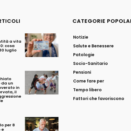
RTICOLI
CATEGORIE POPOLA
Notizie
tità a vita
70: cosa
Salute e Benessere
0 luglio
Patologie
Socio-Sanitario
Pensioni
chiato
Come fare per
 da un
overato in
Tempo libero
rvata, il
ggressione
Fattori che favoriscono
le
o per 8
 e