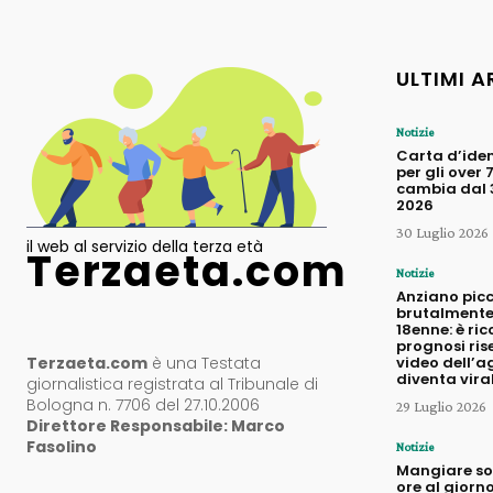
ULTIMI A
Notizie
Carta d’iden
per gli over 
cambia dal 3
2026
30 Luglio 2026
il web al servizio della terza età
Terzaeta.com
Notizie
Anziano pic
brutalmente
18enne: è ric
prognosi rise
Terzaeta.com
è una Testata
video dell’a
diventa vira
giornalistica registrata al Tribunale di
Bologna n. 7706 del 27.10.2006
29 Luglio 2026
Direttore Responsabile: Marco
Fasolino
Notizie
Mangiare sol
ore al giorno