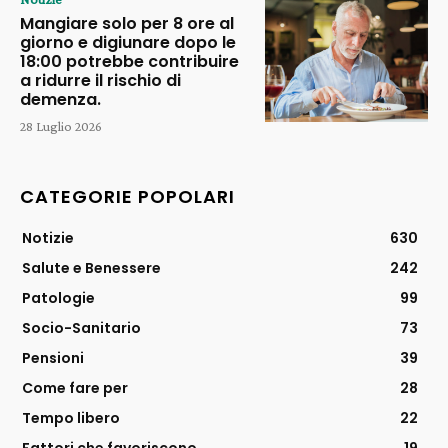
Mangiare solo per 8 ore al
giorno e digiunare dopo le
18:00 potrebbe contribuire
a ridurre il rischio di
demenza.
28 Luglio 2026
CATEGORIE POPOLARI
Notizie
630
Salute e Benessere
242
Patologie
99
Socio-Sanitario
73
Pensioni
39
Come fare per
28
Tempo libero
22
Fattori che favoriscono
19