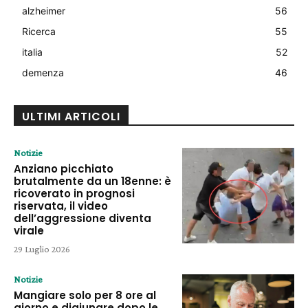
alzheimer
56
Ricerca
55
italia
52
demenza
46
ULTIMI ARTICOLI
Notizie
Anziano picchiato
brutalmente da un 18enne: è
ricoverato in prognosi
riservata, il video
dell’aggressione diventa
virale
29 Luglio 2026
Notizie
Mangiare solo per 8 ore al
giorno e digiunare dopo le