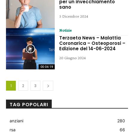
per un invecchiamento
sano
5 Dicembre 2024
Notizie
Terzaeta News – Malattia
Coronarica – Osteoporosi –
Edizione del 14-06-2024
20 Giugno 2024
00:04:19
1
2
3
TAG POPOLARI
anziani
280
rsa
66