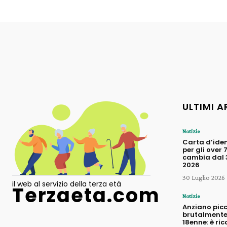
ULTIMI A
Notizie
Carta d’iden
per gli over 
cambia dal 3
2026
30 Luglio 2026
il web al servizio della terza età
Terzaeta.com
Notizie
Anziano pic
brutalmente
18enne: è ric