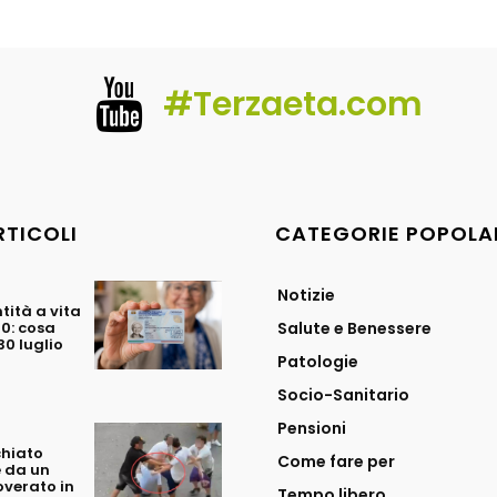
#Terzaeta.com
RTICOLI
CATEGORIE POPOLA
Notizie
tità a vita
70: cosa
Salute e Benessere
0 luglio
Patologie
Socio-Sanitario
Pensioni
chiato
Come fare per
 da un
overato in
Tempo libero