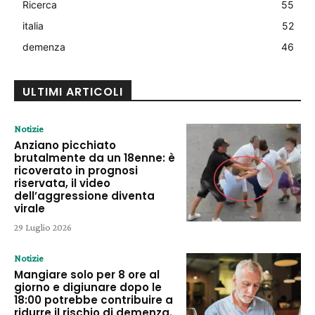
Ricerca
55
italia
52
demenza
46
ULTIMI ARTICOLI
Notizie
Anziano picchiato
brutalmente da un 18enne: è
ricoverato in prognosi
riservata, il video
dell’aggressione diventa
virale
29 Luglio 2026
Notizie
Mangiare solo per 8 ore al
giorno e digiunare dopo le
18:00 potrebbe contribuire a
ridurre il rischio di demenza.