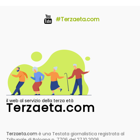
#Terzaeta.com
il web al servizio della terza età
Terzaeta.com
Terzaeta.com
è una Testata giornalistica registrata al
Tribunale di Bologna n. 7706 del 27.10.2006