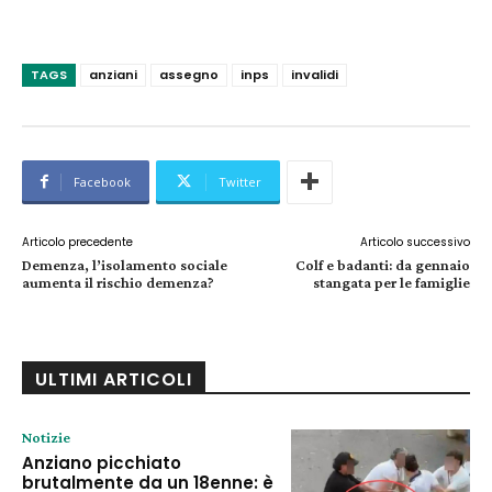
TAGS
anziani
assegno
inps
invalidi
Facebook
Twitter
Articolo precedente
Articolo successivo
Demenza, l’isolamento sociale
Colf e badanti: da gennaio
aumenta il rischio demenza?
stangata per le famiglie
ULTIMI ARTICOLI
Notizie
Anziano picchiato
brutalmente da un 18enne: è