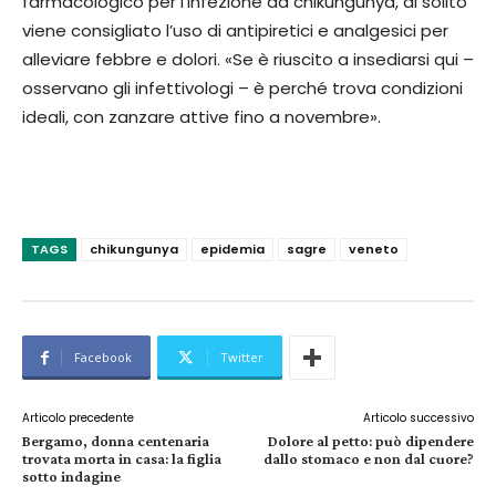
farmacologico per l’infezione da chikungunya, di solito
viene consigliato l’uso di antipiretici e analgesici per
alleviare febbre e dolori. «Se è riuscito a insediarsi qui –
osservano gli infettivologi – è perché trova condizioni
ideali, con zanzare attive fino a novembre».
TAGS
chikungunya
epidemia
sagre
veneto
Facebook
Twitter
Articolo precedente
Articolo successivo
Bergamo, donna centenaria
Dolore al petto: può dipendere
trovata morta in casa: la figlia
dallo stomaco e non dal cuore?
sotto indagine