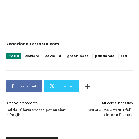
Redazione Terzaeta.com
TAGS
anziani
covid-19
green pass
pandemia
rsa
Facebook
Twitter
Articolo precedente
Articolo successivo
Caldo: allarme rosso per anziani
SERGIO PADOVANI: I folli
e fragili
abitano il sacro