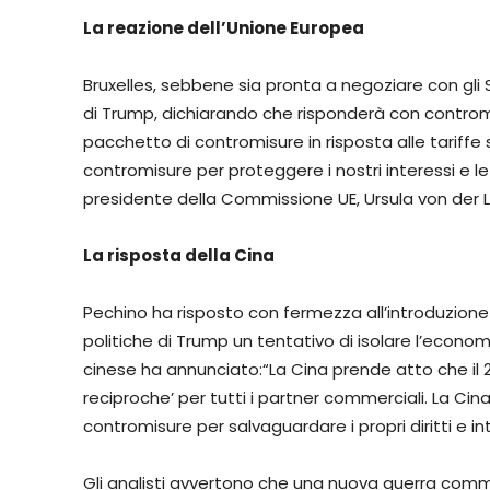
La reazione dell’Unione Europea
Bruxelles, sebbene sia pronta a negoziare con gl
di Trump, dichiarando che risponderà con controm
pacchetto di contromisure in risposta alle tariffe 
contromisure per proteggere i nostri interessi e le 
presidente della Commissione UE, Ursula von der 
La risposta della Cina
Pechino ha risposto con fermezza all’introduzione d
politiche di Trump un tentativo di isolare l’econ
cinese ha annunciato:“La Cina prende atto che il 2 
reciproche’ per tutti i partner commerciali. La 
contromisure per salvaguardare i propri diritti e int
Gli analisti avvertono che una nuova guerra comm