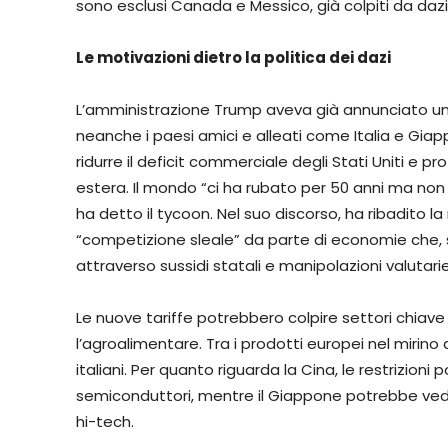
sono esclusi Canada e Messico, già colpiti da dazi
Le motivazioni dietro la politica dei dazi
L’amministrazione Trump aveva già annunciato una
neanche i paesi amici e alleati come Italia e Gi
ridurre il deficit commerciale degli Stati Uniti e p
estera. Il mondo “ci ha rubato per 50 anni ma non 
ha detto il tycoon. Nel suo discorso, ha ribadito l
“competizione sleale” da parte di economie che, 
attraverso sussidi statali e manipolazioni valutarie
Le nuove tariffe potrebbero colpire settori chiave 
l’agroalimentare. Tra i prodotti europei nel mirin
italiani. Per quanto riguarda la Cina, le restrizioni
semiconduttori, mentre il Giappone potrebbe veder
hi-tech.