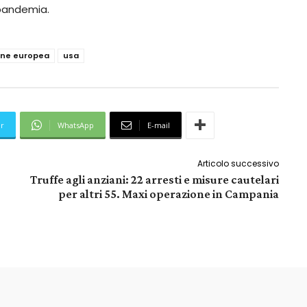
-pandemia.
one europea
usa
er
WhatsApp
E-mail
Articolo successivo
Truffe agli anziani: 22 arresti e misure cautelari
per altri 55. Maxi operazione in Campania