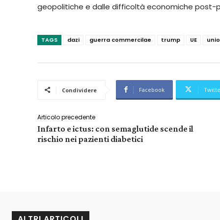
geopolitiche e dalle difficoltà economiche post
TAGS
dazi
guerra commercilae
trump
UE
uni
Facebook
Twitt
Condividere
Articolo precedente
Infarto e ictus: con semaglutide scende il
rischio nei pazienti diabetici
ALTRI ARTICOLI