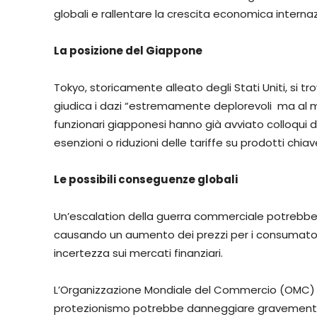
globali e rallentare la crescita economica internaz
La posizione del Giappone
Tokyo, storicamente alleato degli Stati Uniti, si t
giudica i dazi “estremamente deplorevoli ma al
funzionari giapponesi hanno già avviato colloqui 
esenzioni o riduzioni delle tariffe su prodotti chiav
Le possibili conseguenze globali
Un’escalation della guerra commerciale potrebbe a
causando un aumento dei prezzi per i consumator
incertezza sui mercati finanziari.
L’Organizzazione Mondiale del Commercio (OMC) h
protezionismo potrebbe danneggiare gravemente i