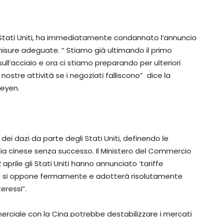
i Stati Uniti, ha immediatamente condannato l’annuncio
isure adeguate. “ Stiamo già ultimando il primo
sull’acciaio e ora ci stiamo preparando per ulteriori
nostre attività se i negoziati falliscono” dice la
Leyen.
ei dazi da parte degli Stati Uniti, definendo le
omia cinese senza successo. Il Ministero del Commercio
aprile gli Stati Uniti hanno annunciato ‘tariffe
Cina si oppone fermamente e adotterà risolutamente
eressi”.
erciale con la Cina potrebbe destabilizzare i mercati