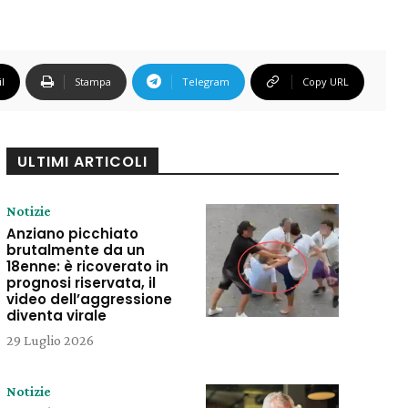
l
Stampa
Telegram
Copy URL
ULTIMI ARTICOLI
Notizie
Anziano picchiato
brutalmente da un
18enne: è ricoverato in
prognosi riservata, il
video dell’aggressione
diventa virale
29 Luglio 2026
Notizie