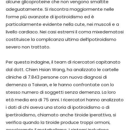
alcune glicoproteine che non vengono smaltite
adeguatamente. Si riscontra maggiormente nelle
forme più avanzate di ipotiroidismo ed è
particolarmente evidente nella cute, nei muscoli e a
livello cardiaco. Nei casi estremi il coma mixedematosi
costituisce la complicanza ultima dell’ipotiroidismo
severo non trattato.
Per questa indagine, il team di ricercatori capitanato
dal dott. Chien Hsian Wang, ha analizzato le cartelle
cliniche di 7.843 persone con nuova diagnosi di
demenza a Taiwan, e le hanno confrontate con lo
stesso numero di soggetti senza demenza. La loro
età media era di 75 anni. I ricercatori hanno analizzato
i dati di chi aveva una storia di ipotiroidismo o di
ipertiroidismo, chiamato anche tiroide iperattiva, si
verifica quando la tiroide produce troppi ormoni,
accelerando il metabolismo. I sintomi includono