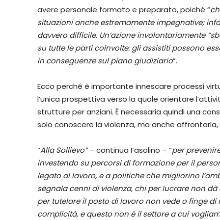
avere personale formato e preparato, poiché “
ch
situazioni anche estremamente impegnative; infatti
davvero difficile. Un’azione involontariamente “sb
su tutte le parti coinvolte: gli assistiti possono ess
in conseguenze sul piano giudiziario
”.
Ecco perché è importante innescare processi virtuos
l’unica prospettiva verso la quale orientare l’attivi
strutture per anziani. È necessaria quindi una co
solo conoscere la violenza, ma anche affrontarla, 
“
Alla Sollievo”
– continua Fasolino – “
per prevenir
investendo su percorsi di formazione per il perso
legato al lavoro, e a politiche che migliorino l’amb
segnala cenni di violenza, chi per lucrare non dà
per tutelare il posto di lavoro non vede o finge d
complicità, e questo non è il settore a cui vogli