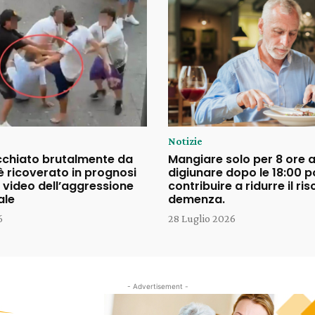
Notizie
cchiato brutalmente da
Mangiare solo per 8 ore a
è ricoverato in prognosi
digiunare dopo le 18:00 
il video dell’aggressione
contribuire a ridurre il ris
ale
demenza.
6
28 Luglio 2026
- Advertisement -