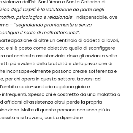
 violenza dell’Ist. Sant’Anna e Santa Caterina di
ico degli Ospiti è la valutazione da parte degli
motivo, psicologico e relazionale
”. Indispensabile, ove
lema – “
segnalando
prontamente
e senza
onfiguri il reato di maltrattamento
”.
partecipazione di oltre un centinaio di addetti ai lavori,
 ecc, e si è posto come obiettivo quello di sconfiggere
ra nel contesto assistenziale, dove gli anziani a volte
etti più evidenti della brutalità e della privazione di
e che inconsapevolmente possono creare sofferenza e
ile, per chi opera in questo settore, trovarsi ad
ll’ambito socio-sanitario regalano gioia e
 infrequenti. Spesso chi è costretto da una malattia o
 affidarsi all’assistenza altrui perde la propria
inazione. Molte di queste persone non sono più in
cessità e si trovano, così, a dipendere