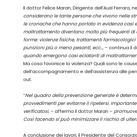
Il dottor Felice Maran, Dirigente dell’Ausl Ferrara, 
considerano le tante persone che vivono nelle strut
le cronache che hanno portato in evidenza casi ecl
maltrattamento diventano molto più frequenti di
forme: violenze fisiche, trattamenti farmacologici e
punizioni più o meno pesanti, ecc..,
– continua il 
quando emergono casi eclatanti di maltrattamenti
Ma cosa favorisce la violenza? Quali sono le cause? 
dell’accompagnamento e dell’assistenza alle perso
out.
“
Nel quadro della prevenzione generale è deter
provvedimenti per evitarne il ripetersi.
Importante 
verificatosi,
– afferma il dottor Maran –
promuovend
Così facendo si può minimizzare il rischio di ulteri
A conclusione dei lavori, il Presidente del Consorzio