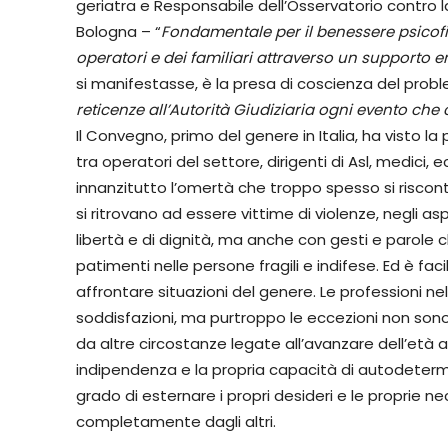
geriatra e Responsabile dell’Osservatorio contro la
Bologna – “
Fondamentale per il benessere psicofis
operatori e dei familiari attraverso un supporto e
si manifestasse, è la presa di coscienza del prob
reticenze
all’Autorità Giudiziaria
ogni evento che c
Il Convegno, primo del genere in Italia, ha visto la 
tra operatori del settore, dirigenti di Asl, medici,
innanzitutto l’omertà che troppo spesso si riscont
si ritrovano ad essere vittime di violenze, negli asp
libertà e di dignità, ma anche con gesti e parol
patimenti nelle persone fragili e indifese. Ed è fac
affrontare situazioni del genere. Le professioni ne
soddisfazioni, ma purtroppo le eccezioni non sono
da altre circostanze legate all’avanzare dell’età ad
indipendenza e la propria capacità di autodeterm
grado di esternare i propri desideri e le proprie ne
completamente dagli altri.