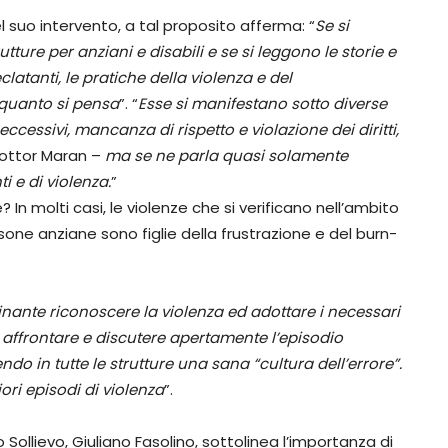
nel suo intervento, a tal proposito afferma: “
Se si
ture per anziani e disabili e se si leggono le storie e
atanti, le pratiche della violenza e del
 quanto si pensa
”. “
Esse si manifestano sotto diverse
ccessivi, mancanza di rispetto e violazione dei diritti,
dottor Maran –
ma se ne parla quasi solamente
 e di violenza.
”
In molti casi, le violenze che si verificano nell’ambito
ne anziane sono figlie della frustrazione e del burn-
minante
riconoscere la violenza ed adottare i necessari
affrontare e discutere apertamente l’episodio
o in tutte le strutture una sana “cultura dell’errore”.
ori episodi di violenza
”.
 Sollievo, Giuliano Fasolino, sottolinea l’importanza di