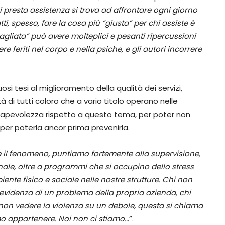
i presta assistenza si trova ad affrontare ogni giorno
, spesso, fare la cosa più “giusta” per chi assiste è
agliata“ può avere molteplici e pesanti ripercussioni
ere feriti nel corpo e nella psiche, e gli autori incorrere
i tesi al miglioramento della qualità dei servizi,
tà di tutti coloro che a vario titolo operano nelle
nsapevolezza rispetto a questo tema, per poter non
per poterla ancor prima prevenirla.
e il fenomeno, puntiamo fortemente alla supervisione,
nale,
oltre a
programmi che si occupino dello stress
iente fisico e sociale nelle nostre strutture.
Chi non
 evidenza di un problema della propria azienda, chi
i non vedere la violenza su un debole, questa si chiama
amo appartenere. Noi non ci stiamo…
”.