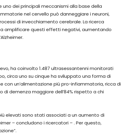
 uno dei principali meccanismi alla base della
mmatorie nel cervello può danneggiare i neuroni,
processi di invecchiamento cerebrale. La ricerca
a amplificare questi effetti negativi, aumentando
’Alzheimer.
ilievo, ha coinvolto 1.487 ultrasessantenni monitorati
mpo, circa uno su cinque ha sviluppato una forma di
e con un’alimentazione più pro-infiammatoria, ricca di
hio di demenza maggiore dell’84% rispetto a chi
più elevati sono stati associati a un aumento di
mer – concludono i ricercatori – . Per questo,
azione”.