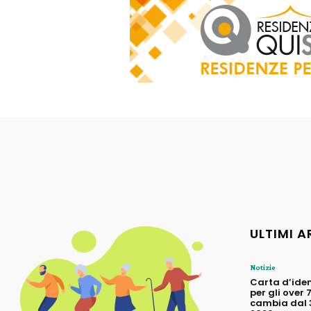
ULTIMI A
Notizie
Carta d’iden
per gli over 
cambia dal 3