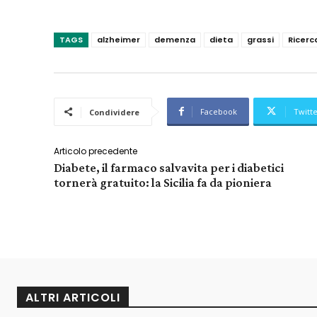
TAGS
alzheimer
demenza
dieta
grassi
Ricerc
Facebook
Twitt
Condividere
Articolo precedente
Diabete, il farmaco salvavita per i diabetici
tornerà gratuito: la Sicilia fa da pioniera
ALTRI ARTICOLI