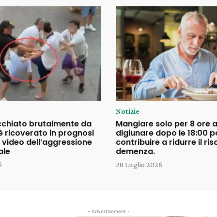
Notizie
cchiato brutalmente da
Mangiare solo per 8 ore a
è ricoverato in prognosi
digiunare dopo le 18:00 
il video dell’aggressione
contribuire a ridurre il ris
ale
demenza.
6
28 Luglio 2026
- Advertisement -