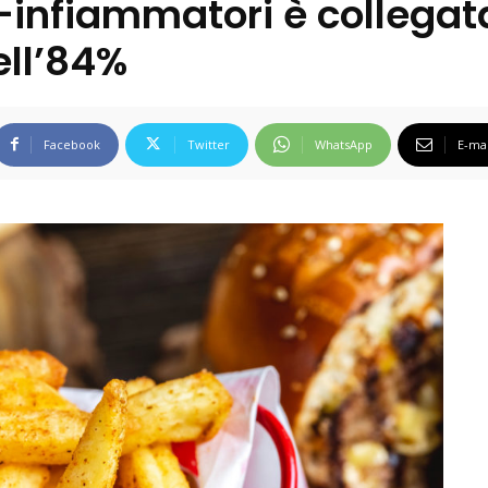
-infiammatori è collegata
ell’84%
Facebook
Twitter
WhatsApp
E-mai