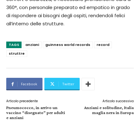
360°, con personale preparato ed empatico in grado
di rispondere ai bisogni degli ospiti, rendendoli felici
all’interno delle strutture.
TAGS
anziani
guinness world records
record
struttre
Facebook
Twitter
Articolo precedente
Articolo successivo
Pneumococco, in arrivo un
Anziani e solitudine, Italia
vaccino “disegnato” per adulti
maglia nera in Europa
e anziani