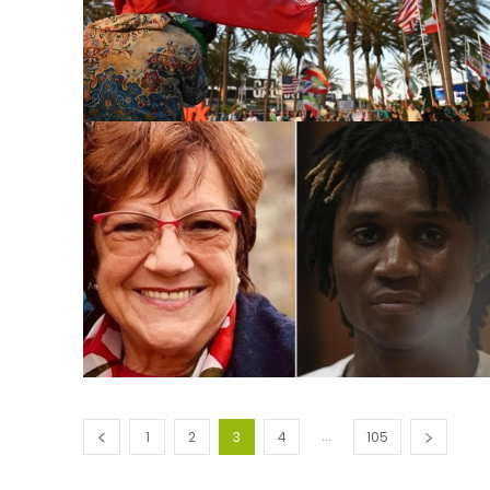
...
1
2
3
4
105