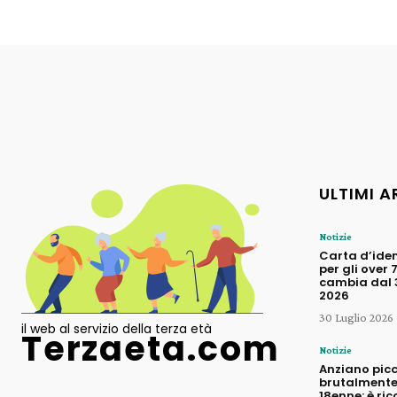
ULTIMI A
Notizie
Carta d’iden
per gli over 
cambia dal 3
2026
30 Luglio 2026
il web al servizio della terza età
Terzaeta.com
Notizie
Anziano pic
brutalmente
18enne: è ric