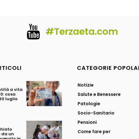
#Terzaeta.com
RTICOLI
CATEGORIE POPOLA
Notizie
tità a vita
70: cosa
Salute e Benessere
0 luglio
Patologie
Socio-Sanitario
Pensioni
chiato
Come fare per
 da un
overato in