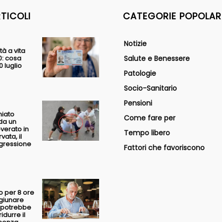
RTICOLI
CATEGORIE POPOLAR
Notizie
tà a vita
0: cosa
Salute e Benessere
 luglio
Patologie
Socio-Sanitario
Pensioni
hiato
Come fare per
da un
overato in
Tempo libero
vata, il
ggressione
Fattori che favoriscono
o per 8 ore
igiunare
0 potrebbe
idurre il