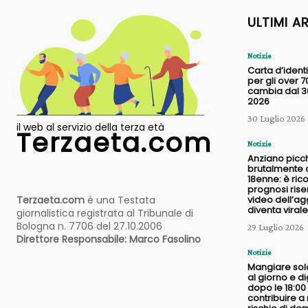
ULTIMI A
Notizie
Carta d’identi
per gli over 7
cambia dal 30
2026
30 Luglio 2026
il web al servizio della terza età
Terzaeta.com
Notizie
Anziano picc
brutalmente 
18enne: è ric
prognosi riser
Terzaeta.com
è una Testata
video dell’a
diventa virale
giornalistica registrata al Tribunale di
Bologna n. 7706 del 27.10.2006
29 Luglio 2026
Direttore Responsabile: Marco Fasolino
Notizie
Mangiare sol
al giorno e d
dopo le 18:0
contribuire a r