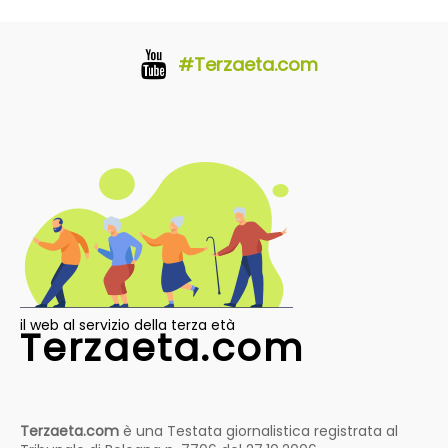
#Terzaeta.com
il web al servizio della terza età
Terzaeta.com
Terzaeta.com
è una Testata giornalistica registrata al