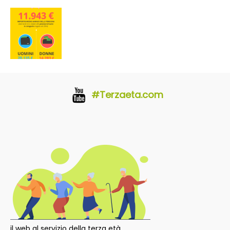
#Terzaeta.com
il web al servizio della terza età