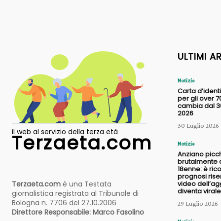
ULTIMI A
Notizie
Carta d’identi
per gli over 7
cambia dal 30
2026
30 Luglio 2026
il web al servizio della terza età
Terzaeta.com
Notizie
Anziano picc
brutalmente 
18enne: è ric
prognosi riser
Terzaeta.com
è una Testata
video dell’a
diventa virale
giornalistica registrata al Tribunale di
Bologna n. 7706 del 27.10.2006
29 Luglio 2026
Direttore Responsabile: Marco Fasolino