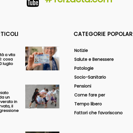
RTICOLI
CATEGORIE POPOLAR
Notizie
tà a vita
0: cosa
Salute e Benessere
 luglio
Patologie
Socio-Sanitario
Pensioni
hiato
Come fare per
da un
overato in
Tempo libero
vata, il
ggressione
Fattori che favoriscono