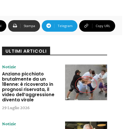
l
Stampa
Telegram
Copy URL
ULTIMI ARTICOLI
Notizie
Anziano picchiato
brutalmente da un
18enne: è ricoverato in
prognosi riservata, il
video dell’aggressione
diventa virale
29 Luglio 2026
Notizie