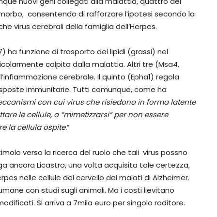
inque nuovi geni collegati alla malattia, quattro dei
l morbo, consentendo di rafforzare l’ipotesi secondo la
e virus cerebrali della famiglia dell’Herpes.
 ha funzione di trasporto dei lipidi (grassi) nel
icolarmente colpita dalla malattia. Altri tre (Msa4,
’infiammazione cerebrale. Il quinto (Epha1) regola
 risposte immunitarie. Tutti comunque, come ha
eccanismi con cui virus che risiedono in forma latente
ttare le cellule, a “mimetizzarsi” per non essere
e la cellula ospite.
”
imolo verso la ricerca del ruolo che tali virus possno
ega ancora Licastro, una volta acquisita tale certezza,
rpes nelle cellule del cervello dei malati di Alzheimer.
 umane con studi sugli animali. Ma i costi lievitano
ficati. Si arriva a 7mila euro per singolo roditore.