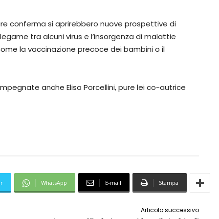
vare conferma si aprirebbero nuove prospettive di
 legame tra alcuni virus e l’insorgenza di malattie
come la vaccinazione precoce dei bambini o il
impegnate anche Elisa Porcellini, pure lei co-autrice
er
WhatsApp
E-mail
Stampa
Articolo successivo