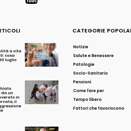
RTICOLI
CATEGORIE POPOLA
Notizie
tità a vita
70: cosa
Salute e Benessere
0 luglio
Patologie
Socio-Sanitario
Pensioni
chiato
Come fare per
 da un
overato in
Tempo libero
rvata, il
ggressione
Fattori che favoriscono
le