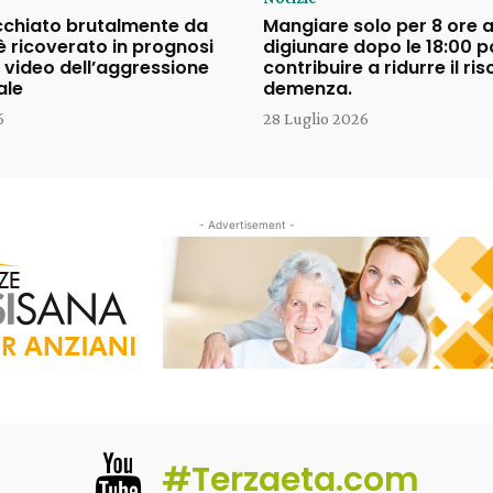
cchiato brutalmente da
Mangiare solo per 8 ore a
è ricoverato in prognosi
digiunare dopo le 18:00 
il video dell’aggressione
contribuire a ridurre il ris
ale
demenza.
6
28 Luglio 2026
- Advertisement -
#Terzaeta.com