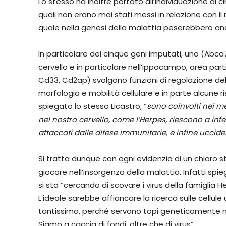
Lo stesso ha inoltre portato all’individuazione di c
quali non erano mai stati messi in relazione con i
quale nella genesi della malattia peserebbero anch
In particolare dei cinque geni imputati, uno (Abca7)
cervello e in particolare nell’ippocampo, area part
Cd33, Cd2ap) svolgono funzioni di regolazione dell
morfologia e mobilità cellulare e in parte alcune
spiegato lo stesso Licastro, “
sono coinvolti nei m
nel nostro cervello, come l’Herpes, riescono a infe
attaccati dalle difese immunitarie, e infine uccider
Si tratta dunque con ogni evidenzia di un chiaro st
giocare nell’insorgenza della malattia. Infatti spi
si sta “cercando di scovare i virus della famiglia He
L’ideale sarebbe affiancare la ricerca sulle cellule
tantissimo, perché servono topi geneticamente modi
Siamo a caccia di fondi, oltre che di virus”.