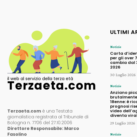
ULTIMI A
Notizie
Carta d’iden
per gli over 
cambia dal 3
2026
30 Luglio 2026
il web al servizio della terza età
Terzaeta.com
Notizie
Anziano pic
brutalmente
18enne: è ric
prognosi rise
Terzaeta.com
è una Testata
video dell’a
diventa vira
giornalistica registrata al Tribunale di
Bologna n. 7706 del 27.10.2006
29 Luglio 2026
Direttore Responsabile: Marco
Fasolino
Notizie