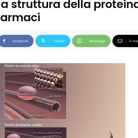
la struttura della protei
 farmaci
Facebook
Twitter
WhatsApp
E-mai