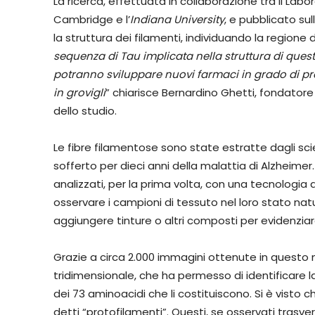
La ricerca, effettuata in collaborazione tra il Labo
Cambridge e l’
Indiana University
, e pubblicato sul
la struttura dei filamenti, individuando la regione d
sequenza di Tau implicata nella struttura di quest
potranno sviluppare nuovi farmaci in grado di pre
in grovigli
” chiarisce Bernardino Ghetti, fondatore 
dello studio.
Le fibre filamentose sono state estratte dagli scie
sofferto per dieci anni della malattia di Alzheimer. 
analizzati, per la prima volta, con una tecnologia
osservare i campioni di tessuto nel loro stato na
aggiungere tinture o altri composti per evidenziar
Grazie a circa 2.000 immagini ottenute in questo
tridimensionale, che ha permesso di identificare l
dei 73 aminoacidi che li costituiscono. Si è visto
detti “protofilamenti”. Questi, se osservati trasve