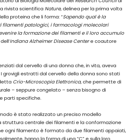
ratorio di Biologia Molecolare del
Research Council
di
la rivista scientifica
Nature
, delinea per la prima volta
ella proteina che li forma: “
Sapendo qual è la
i filamenti patologici, i farmacologi molecolari
venire la formazione dei filamenti e il loro accumulo
dell’
Indiana Alzheimer Disease Center
e coautore
nziati dal cervello di una donna che, in vita, aveva
I grovigli estratti dal cervello della donna sono stati
 detta
Crio-Microscopia Elettronica
, che permette di
turale – seppure congelato – senza bisogno di
e parti specifiche.
 modo è stato realizzato un preciso modello
a struttura centrale dei filamenti e la conformazione
 che ogni filamento è formato da due filamenti appaiati,
rsalmente, hanno la forma di una “C” e sulla loro