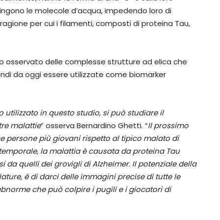
ingono le molecole d’acqua, impedendo loro di
agione per cui i filamenti, composti di proteina Tau,
nno osservato delle complesse strutture ad elica che
indi da oggi essere utilizzate come biomarker
utilizzato in questo studio, si può studiare il
re malattie
” osserva Bernardino Ghetti. “
Il prossimo
ce persone più giovani rispetto al tipico malato di
temporale, la malattia è causata da proteina Tau
da quelli dei grovigli di Alzheimer. Il potenziale della
ature,
è di darci delle immagini precise di tutte le
bnorme che può colpire i pugili e i giocatori di