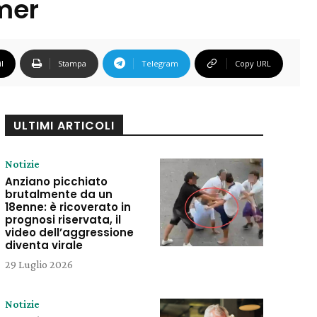
imer
l
Stampa
Telegram
Copy URL
ULTIMI ARTICOLI
Notizie
Anziano picchiato
brutalmente da un
18enne: è ricoverato in
prognosi riservata, il
video dell’aggressione
diventa virale
29 Luglio 2026
Notizie