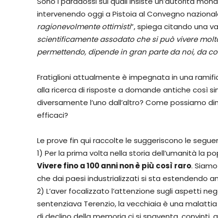
Sono i paradossi sui quali insiste un’autorità mondi
intervenendo oggi a Pistoia al Convegno nazionale
ragionevolmente ottimisti
”, spiega citando una vas
scientificamente assodato che si può vivere molt
permettendo, dipende in gran parte da noi, da co
Fratiglioni attualmente è impegnata in una ramifica
alla ricerca di risposte a domande antiche così s
diversamente l’uno dall’altro? Come possiamo dim
efficaci?
Le prove fin qui raccolte le suggeriscono le seguen
1) Per la prima volta nella storia dell’umanità l
Vivere fino a 100 anni non è più così raro
. Siamo
che dai paesi industrializzati si sta estendendo a
2) L’aver focalizzato l’attenzione sugli aspetti ne
sentenziava Terenzio, la vecchiaia è una malattia
di declino della memoria ci si spaventa, convinti, 