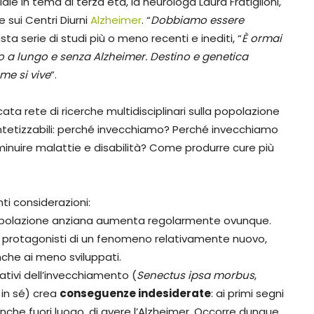
ale in tema di terza età, la neurologa Laura Fratiglioni,
 sui Centri Diurni
Alzheimer
. “
Dobbiamo essere
ta serie di studi più o meno recenti e inediti, “
È ormai
o a lungo e senza Alzheimer. Destino e genetica
me si vive
”.
ta rete di ricerche multidisciplinari sulla popolazione
intetizzabili: perché invecchiamo? Perché invecchiamo
inuire malattie e disabilità? Come produrre cure più
ti considerazioni:
a popolazione anziana aumenta regolarmente ovunque.
 protagonisti di un fenomeno relativamente nuovo,
nche ai meno sviluppati.
gativi dell’invecchiamento (
Senectus ipsa morbus
,
 in sé) crea
conseguenze indesiderate
: ai primi segni
anche fuori luogo, di avere l’Alzheimer. Occorre dunque