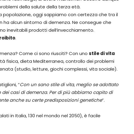
 problemi della salute della terza età.
ulla popolazione, oggi sappiamo con certezza che tra il
 non ha alcun sintomo di demenza. Ne consegue che
no inevitabili prodotti dell’invecchiamento.
roibito
.
demenza? Come ci sono riusciti? Con uno
stile di vita
tà fisica, dieta Mediterranea, controllo dei problemi
nata (studio, letture, giochi complessi, vita sociale).
iglioni, “
Con un sano stile di vita, meglio se adottato
dei casi di demenza. Per di più abbiamo capito di
mente anche su certe predisposizioni genetiche
”.
ati in Italia, 130 nel mondo nel 2050), è facile