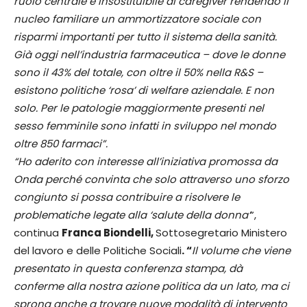
ruolo centrale e insostituibile di caregiver rendendo il
nucleo familiare un ammortizzatore sociale con
risparmi importanti per tutto il sistema della sanità.
Già oggi nell’industria farmaceutica – dove le donne
sono il 43% del totale, con oltre il 50% nella R&S –
esistono politiche ‘rosa’ di welfare aziendale. E non
solo. Per le patologie maggiormente presenti nel
sesso femminile sono infatti in sviluppo nel mondo
oltre 850 farmaci”.
“Ho aderito con interesse all’iniziativa promossa da
Onda perché convinta che solo attraverso uno sforzo
congiunto si possa contribuire a risolvere le
problematiche legate alla ‘salute della donna’
”,
continua
Franca
Biondelli,
Sottosegretario Ministero
del lavoro e delle Politiche Sociali
. “
Il volume che viene
presentato in questa conferenza stampa, dà
conferme alla nostra azione politica da un lato, ma ci
sprona anche a trovare nuove modalità di intervento