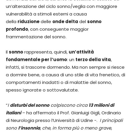
un’alterazione del ciclo sonno/veglia con maggiore
vulnerabilità a stimoli esterni a causa
della
riduzione
delle
onde delta
del
sonno
profondo
, con conseguente maggior
frammentazione del sonno.
Il
sonno
rappresenta, quindi,
un’attività
fondamentale per l’uomo
: un
terzo della vita
,
infatti, si trascorre dormendo. Ma non sempre si riesce
a dormire bene, a causa di uno stile di vita frenetico, di
comportamenti inadatti o di malattie del sonno,
spesso ignorate o sottovalutate.
“
I
disturbi del sonno
colpiscono circa
13 milioni di
italiani
– ha affermato il Prof. Gianluigi Gigli, Ordinario
di Neurologia presso l’Università di Udine -.
I principali
sono
l’insonnia
, che, in forma più o meno grave,