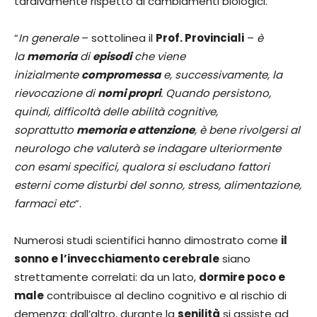
tardivamente rispetto ai cambiamenti biologici.
“
In generale
– sottolinea il
Prof. Provinciali
–
è
la
memoria
di
episodi
che viene
inizialmente
compromessa
e, successivamente, la
rievocazione di
nomi propri
. Quando persistono,
quindi, difficoltà delle abilità cognitive,
soprattutto
memoria e attenzione
, è bene rivolgersi al
neurologo che valuterà se indagare ulteriormente
con esami specifici, qualora si escludano fattori
esterni come disturbi del sonno, stress, alimentazione,
farmaci etc
”.
Numerosi studi scientifici hanno dimostrato come
il
sonno e l’invecchiamento cerebrale
siano
strettamente correlati: da un lato,
dormire poco e
male
contribuisce al declino cognitivo e al rischio di
demenza; dall’altro, durante la
senilità
si assiste ad