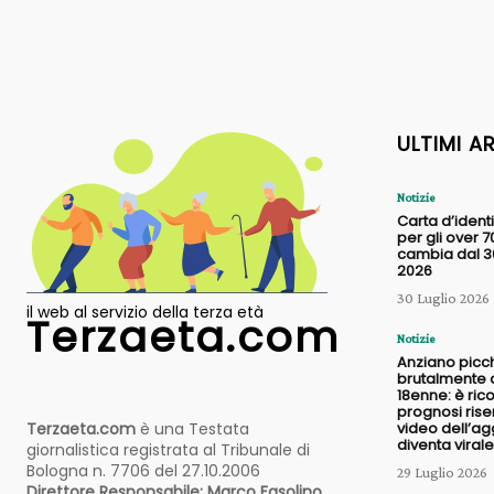
ULTIMI A
Notizie
Carta d’identi
per gli over 7
cambia dal 30
2026
30 Luglio 2026
il web al servizio della terza età
Terzaeta.com
Notizie
Anziano picc
brutalmente 
18enne: è ric
prognosi riser
Terzaeta.com
è una Testata
video dell’a
diventa virale
giornalistica registrata al Tribunale di
Bologna n. 7706 del 27.10.2006
29 Luglio 2026
Direttore Responsabile: Marco Fasolino