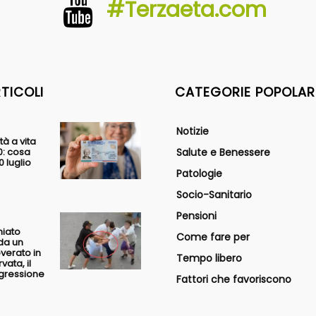
#Terzaeta.com
RTICOLI
CATEGORIE POPOLAR
Notizie
tà a vita
0: cosa
Salute e Benessere
 luglio
Patologie
Socio-Sanitario
Pensioni
hiato
Come fare per
da un
overato in
Tempo libero
vata, il
ggressione
Fattori che favoriscono