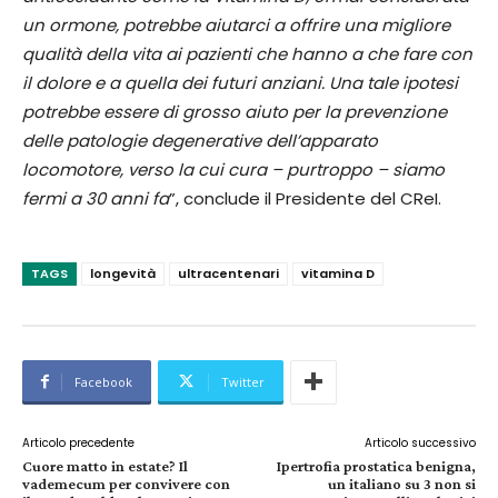
un ormone, potrebbe aiutarci a offrire una migliore
qualità della vita ai pazienti che hanno a che fare con
il dolore e a quella dei futuri anziani. Una tale ipotesi
potrebbe essere di grosso aiuto per la prevenzione
delle patologie degenerative dell’apparato
locomotore, verso la cui cura – purtroppo – siamo
fermi a 30 anni fa
”, conclude il Presidente del CReI.
TAGS
longevità
ultracentenari
vitamina D
Facebook
Twitter
Articolo precedente
Articolo successivo
Cuore matto in estate? Il
Ipertrofia prostatica benigna,
vademecum per convivere con
un italiano su 3 non si