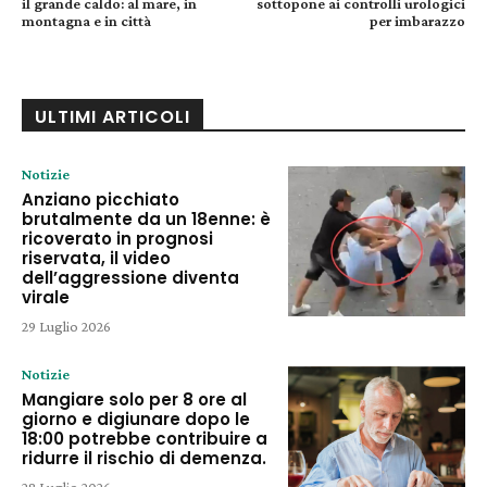
il grande caldo: al mare, in
sottopone ai controlli urologici
montagna e in città
per imbarazzo
ULTIMI ARTICOLI
Notizie
Anziano picchiato
brutalmente da un 18enne: è
ricoverato in prognosi
riservata, il video
dell’aggressione diventa
virale
29 Luglio 2026
Notizie
Mangiare solo per 8 ore al
giorno e digiunare dopo le
18:00 potrebbe contribuire a
ridurre il rischio di demenza.
28 Luglio 2026