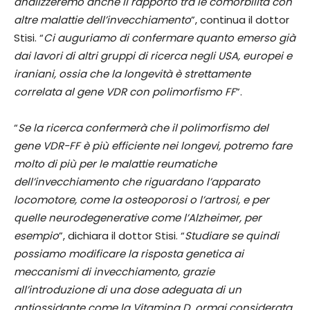
analizzeremo anche il rapporto tra le comorbilità con
altre malattie dell’invecchiamento
”, continua il dottor
Stisi. “
Ci auguriamo di confermare quanto emerso già
dai lavori di altri gruppi di ricerca negli USA, europei e
iraniani, ossia che la longevità è strettamente
correlata al gene VDR con polimorfismo FF
”.
“
Se la ricerca confermerà che il polimorfismo del
gene VDR-FF è più efficiente nei longevi, potremo fare
molto di più per le malattie reumatiche
dell’invecchiamento che riguardano l’apparato
locomotore, come la osteoporosi o l’artrosi, e per
quelle neurodegenerative come l’Alzheimer, per
esempio
”, dichiara il dottor Stisi. “
Studiare se quindi
possiamo modificare la risposta genetica ai
meccanismi di invecchiamento, grazie
all’introduzione di una dose adeguata di un
antiossidante come la Vitamina D, ormai considerata