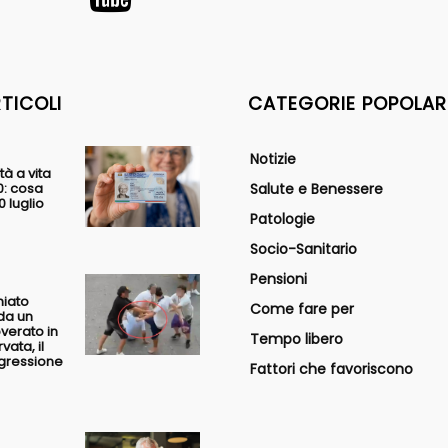
RTICOLI
CATEGORIE POPOLAR
Notizie
tà a vita
0: cosa
Salute e Benessere
 luglio
Patologie
Socio-Sanitario
Pensioni
hiato
Come fare per
da un
overato in
Tempo libero
vata, il
ggressione
Fattori che favoriscono