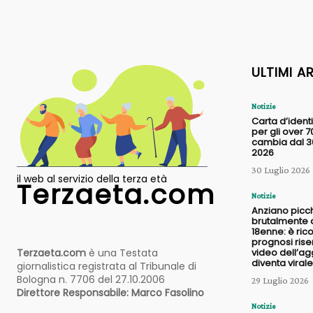
ULTIMI A
Notizie
Carta d’identi
per gli over 7
cambia dal 30
2026
30 Luglio 2026
il web al servizio della terza età
Terzaeta.com
Notizie
Anziano picc
brutalmente 
18enne: è ric
prognosi riser
Terzaeta.com
è una Testata
video dell’a
diventa virale
giornalistica registrata al Tribunale di
Bologna n. 7706 del 27.10.2006
29 Luglio 2026
Direttore Responsabile: Marco Fasolino
Notizie