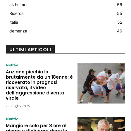
alzheimer
56
Ricerca
55
italia
52
demenza
46
ULTIMI ARTICOLI
Notizie
Anziano picchiato
brutalmente da un 18enne: è
ricoverato in prognosi
riservata, il video
dell’aggressione diventa
virale
29 Luglio 2026
Notizie
Mangiare solo per 8 ore al
giorno e digiunare dopo le