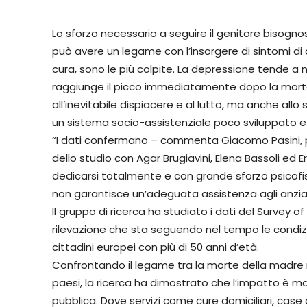
Lo sforzo necessario a seguire il genitore bisognos
può avere un legame con l’insorgere di sintomi di
cura, sono le più colpite. La depressione tende a ma
raggiunge il picco immediatamente dopo la morte 
all’inevitabile dispiacere e al lutto, ma anche allo 
un sistema socio-assistenziale poco sviluppato e 
“I dati confermano – commenta Giacomo Pasini, p
dello studio con Agar Brugiavini, Elena Bassoli ed Er
dedicarsi totalmente e con grande sforzo psicofis
non garantisce un’adeguata assistenza agli anzian
Il gruppo di ricerca ha studiato i dati del Survey 
rilevazione che sta seguendo nel tempo le condiz
cittadini europei con più di 50 anni d’età.
Confrontando il legame tra la morte della madre no
paesi, la ricerca ha dimostrato che l’impatto è ma
pubblica. Dove servizi come cure domiciliari, case di