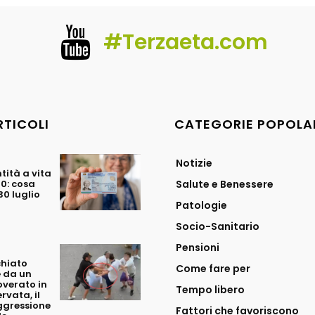
#Terzaeta.com
RTICOLI
CATEGORIE POPOLA
Notizie
tità a vita
70: cosa
Salute e Benessere
0 luglio
Patologie
Socio-Sanitario
Pensioni
chiato
Come fare per
 da un
overato in
Tempo libero
rvata, il
ggressione
Fattori che favoriscono