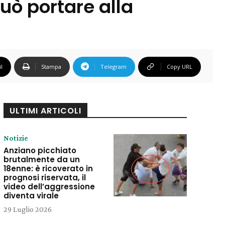
uò portare alla
l
Stampa
Telegram
Copy URL
ULTIMI ARTICOLI
Notizie
Anziano picchiato
brutalmente da un
18enne: è ricoverato in
prognosi riservata, il
video dell’aggressione
diventa virale
29 Luglio 2026