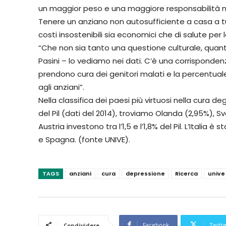
un maggior peso e una maggiore responsabilità nell
Tenere un anziano non autosufficiente a casa a tu
costi insostenibili sia economici che di salute pe
“Che non sia tanto una questione culturale, quanto
Pasini – lo vediamo nei dati. C’è una corrispondenza
prendono cura dei genitori malati e la percentual
agli anziani”.
Nella classifica dei paesi più virtuosi nella cura d
del Pil (dati del 2014), troviamo Olanda (2,95%), S
Austria investono tra l’1,5 e l’1,8% del Pil. L’Itali
e Spagna. (fonte UNIVE).
TAGS
anziani
cura
depressione
Ricerca
unive
Facebook
Twitt
Condividere