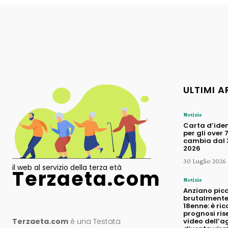
ULTIMI A
Notizie
Carta d’iden
per gli over 
cambia dal 3
2026
30 Luglio 2026
il web al servizio della terza età
Terzaeta.com
Notizie
Anziano pic
brutalmente
18enne: è ric
prognosi rise
Terzaeta.com
è una Testata
video dell’a