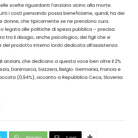
e scelte riguardanti l’anziano vicino alla morte.
tti i costi pensando possa beneficiarne, quindi, ha dei
r le donne, che tipicamente se ne prendono cura.
 legata alle politiche di spesa pubblica – precisa
 tra il disagio, anche psicologico, dei figli che si
e del prodotto interno lordo dedicata all’assistenza
egli anziani, che dedicano a questa voce ben oltre il 2%
vezia, Danimarca, Svizzera, Belgio. Germania, Francia e
a è staccata (0,94%), accanto a Repubblica Ceca, Slovenia
er
WhatsApp
E-mail