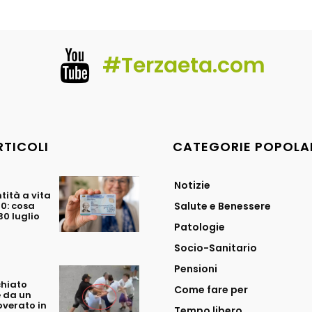
#Terzaeta.com
RTICOLI
CATEGORIE POPOLA
Notizie
tità a vita
70: cosa
Salute e Benessere
0 luglio
Patologie
Socio-Sanitario
Pensioni
chiato
Come fare per
 da un
overato in
Tempo libero