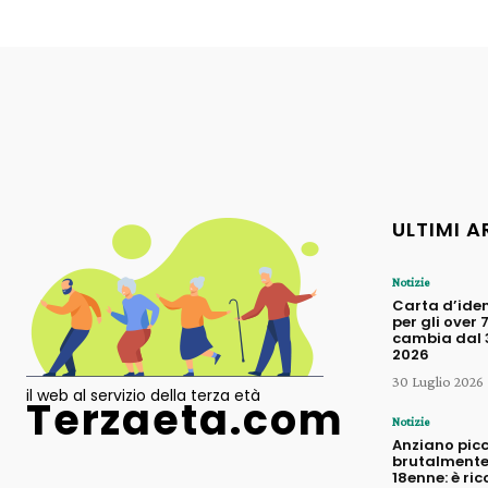
ULTIMI A
Notizie
Carta d’iden
per gli over 
cambia dal 3
2026
30 Luglio 2026
il web al servizio della terza età
Terzaeta.com
Notizie
Anziano pic
brutalmente
18enne: è ric