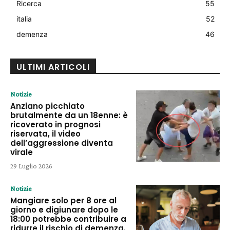
Ricerca
55
italia
52
demenza
46
ULTIMI ARTICOLI
Notizie
Anziano picchiato
brutalmente da un 18enne: è
ricoverato in prognosi
riservata, il video
dell’aggressione diventa
virale
29 Luglio 2026
Notizie
Mangiare solo per 8 ore al
giorno e digiunare dopo le
18:00 potrebbe contribuire a
ridurre il rischio di demenza.