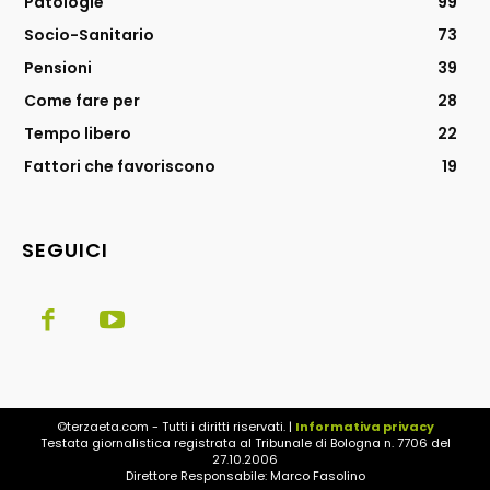
Patologie
99
Socio-Sanitario
73
Pensioni
39
Come fare per
28
Tempo libero
22
Fattori che favoriscono
19
SEGUICI
©terzaeta.com - Tutti i diritti riservati. |
Informativa privacy
Testata giornalistica registrata al Tribunale di Bologna n. 7706 del
27.10.2006
Direttore Responsabile: Marco Fasolino