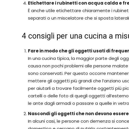
Etichettare i rubinetti con acqua calda e fr
È anche utile etichettare chiaramente i rubinett
separati o un miscelatore che si sposta latera
4 consigli per una cucina a mi
Fare in modo che gli oggetti usati di frequen
In una cucina tipica, la maggior parte degli ogg
causa non pochi problemi alle persone malate
sono conservati. Per questo occorre mantenere l
mettere gli oggetti più grandi che l’anziano us
per aiutarli a trovare facilmente oggetti più pi
cartelli o delle foto di quegli oggetti all’ester
le ante dagli armadi o passare a quelle in vetro
Nascondi gli oggetti che non devono essere 
In alcuni casi, le persone con demenza si con
domestico e cercano di nutrirlo costantemente. 