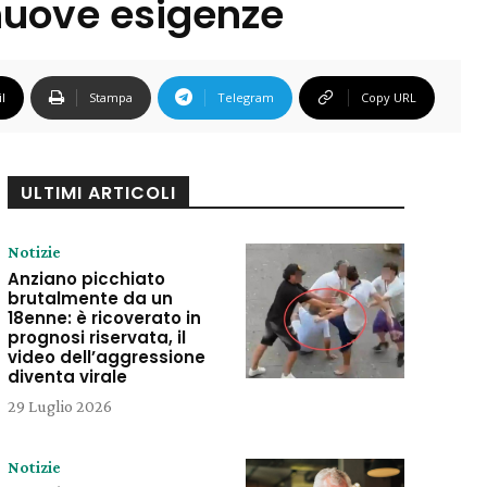
 nuove esigenze
l
Stampa
Telegram
Copy URL
ULTIMI ARTICOLI
Notizie
Anziano picchiato
brutalmente da un
18enne: è ricoverato in
prognosi riservata, il
video dell’aggressione
diventa virale
29 Luglio 2026
Notizie