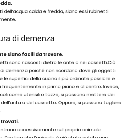
edda.
i dell’acqua calda e fredda, siano essi rubinetti
lmente.
sura di demenza
te siano facili da trovare.
etti sono nascosti dietro le ante o nei cassetti.Ciò
 di demenza poiché non ricordano dove gli oggetti
e superfici della cucina il più ordinate possibile e
a frequentemente in primo piano e al centro. Invece,
ccoli come utensili o tazze, si possono mettere dei
no dell’anta o del cassetto. Oppure, si possono togliere
.
trovati.
centrano eccessivamente sul proprio animale
Dire loro che l’animale è già stato nutrito non