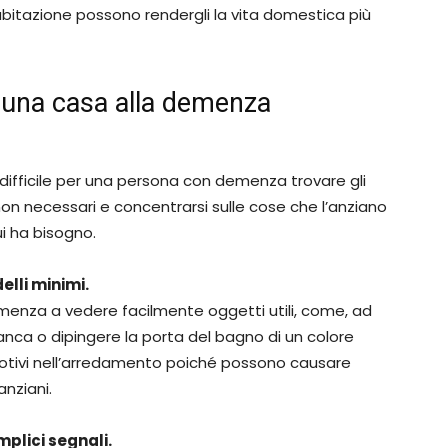
abitazione possono rendergli la vita domestica più
e una casa alla demenza
 difficile per una persona con demenza trovare gli
 non necessari e concentrarsi sulle cose che l’anziano
ui ha bisogno.
lli minimi.
emenza a vedere facilmente oggetti utili, come, ad
anca o dipingere la porta del bagno di un colore
 motivi nell’arredamento poiché possono causare
nziani.
plici segnali.