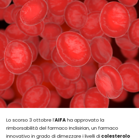
Lo scorso 3 ottobre l’
AIFA
ha approvato la
rimborsabilità del farmaco Inclisirian, un farmaco
innovativo in grado di dimezzare i livelli di
colesterolo