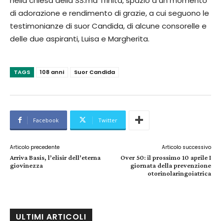
nella chiesa della SS.ma Trinità, spazio a un momento
di adorazione e rendimento di grazie, a cui seguono le
testimonianze di suor Candida, di alcune consorelle e
delle due aspiranti, Luisa e Margherita.
TAGS
108 anni
Suor Candida
Facebook
Twitter
Articolo precedente
Articolo successivo
Arriva Basis, l’elisir dell’eterna
Over 50: il prossimo 10 aprile I
giovinezza
giornata della prevenzione
otorinolaringoiatrica
ULTIMI ARTICOLI