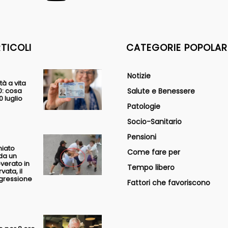
RTICOLI
CATEGORIE POPOLAR
Notizie
tà a vita
0: cosa
Salute e Benessere
 luglio
Patologie
Socio-Sanitario
Pensioni
hiato
Come fare per
da un
overato in
Tempo libero
vata, il
ggressione
Fattori che favoriscono