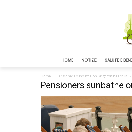
HOME
NOTIZIE
SALUTE E BEN
Home
Pensioners sunbathe on Brighton beach in
Pensioners sunbathe o