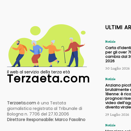
ULTIMI A
Notizie
Carta d’identi
per gli over 7
cambia dal 30
2026
30 Luglio 2026
il web al servizio della terza età
Terzaeta.com
Notizie
Anziano picc
brutalmente 
18enne: è ric
prognosi riser
Terzaeta.com
è una Testata
video dell’a
diventa virale
giornalistica registrata al Tribunale di
Bologna n. 7706 del 27.10.2006
29 Luglio 2026
Direttore Responsabile: Marco Fasolino
Notizie