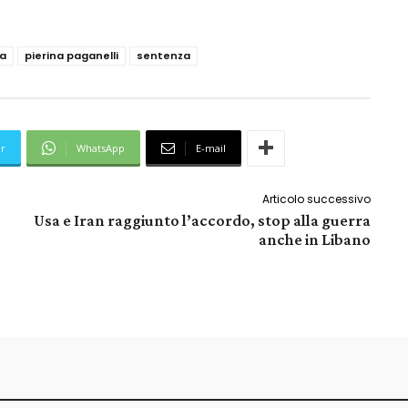
a
pierina paganelli
sentenza
er
WhatsApp
E-mail
Articolo successivo
Usa e Iran raggiunto l’accordo, stop alla guerra
anche in Libano