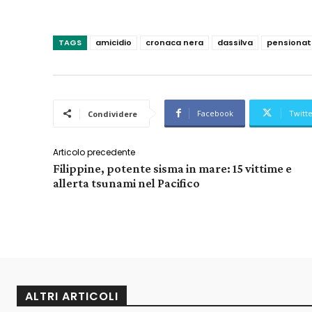
TAGS
amicidio
cronaca nera
dassilva
pensionat
Facebook
Twitt
Condividere
Articolo precedente
Filippine, potente sisma in mare: 15 vittime e
allerta tsunami nel Pacifico
ALTRI ARTICOLI