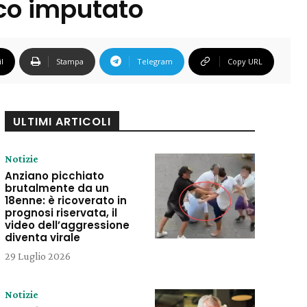
ico imputato
l
Stampa
Telegram
Copy URL
ULTIMI ARTICOLI
Notizie
Anziano picchiato
brutalmente da un
18enne: è ricoverato in
prognosi riservata, il
video dell’aggressione
diventa virale
29 Luglio 2026
Notizie