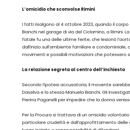
L’omicidio che sconvolse Rimini
I fatti risalgono al 4 ottobre 2023, quando il cor
Bianchi nel garage di via del Ciclamino, a Rimini. L
fatale fu una delle ultime ferite, che lesionò l’aort
dall’inizio sull’ambiente familiare e condominiale,
movimenti e possibili motivazioni che potessero s
La relazione segreta al centro dell’inchiesta
Secondo l’ipotesi accusatoria, il movente sarebbe
Dassilva e la stessa Manuela Bianchi. Gli investig
Pierina Paganelli per impedire che la donna venis
Per la Procura si trattava di un omicidio volontario
particolare crudeltà e dall’approfittamento delle co
luogo isolato e senza possibilità di difendersi.