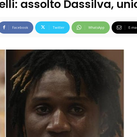
lli: assolto Dassilva, un
Facebook
Twitter
WhatsApp
E-mai