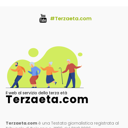
#Terzaeta.com
il web al servizio della terza età
Terzaeta.com
Terzaeta.com
è una Testata giornalistica registrata al