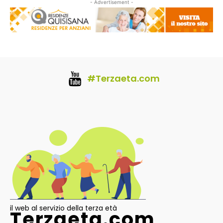
- Advertisement -
#Terzaeta.com
il web al servizio della terza età
Terzaeta.com