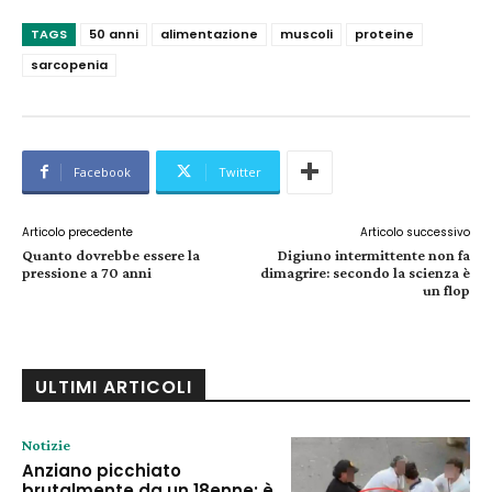
TAGS
50 anni
alimentazione
muscoli
proteine
sarcopenia
Facebook
Twitter
Articolo precedente
Articolo successivo
Quanto dovrebbe essere la
Digiuno intermittente non fa
pressione a 70 anni
dimagrire: secondo la scienza è
un flop
ULTIMI ARTICOLI
Notizie
Anziano picchiato
brutalmente da un 18enne: è