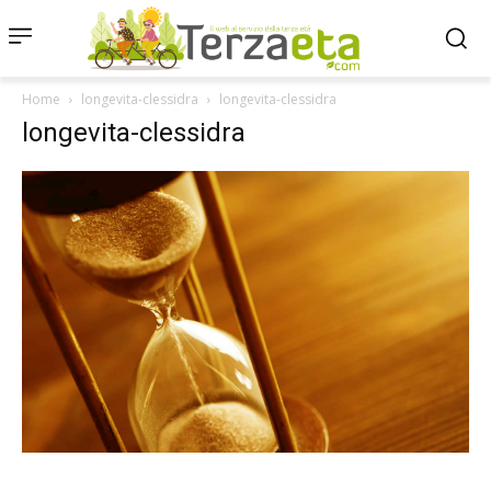
Home
longevita-clessidra
longevita-clessidra
longevita-clessidra