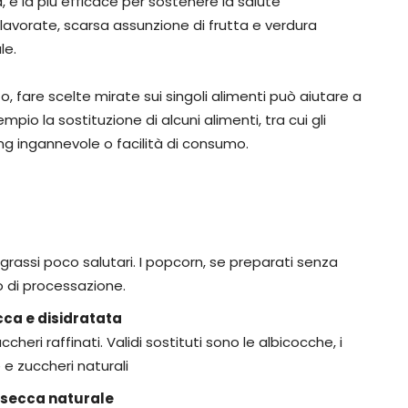
 è la più efficace per sostenere la salute
e lavorate, scarsa assunzione di frutta e verdura
le.
o, fare scelte mirate sui singoli alimenti può aiutare a
pio la sostituzione di alcuni alimenti, tra cui gli
ng ingannevole o facilità di consumo.
grassi poco salutari. I popcorn, se preparati senza
lo di processazione.
cca e disidratata
ccheri raffinati. Validi sostituti sono le albicocche, i
e e zuccheri naturali
 secca naturale