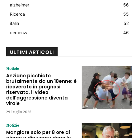
alzheimer
56
Ricerca
55
italia
52
demenza
46
ULTIMI ARTICOLI
Notizie
Anziano picchiato
brutalmente da un 18enne: è
ricoverato in prognosi
riservata, il video
dell’aggressione diventa
virale
29 Luglio 2026
Notizie
Mangiare solo per 8 ore al
giorno e digiunare dopo le