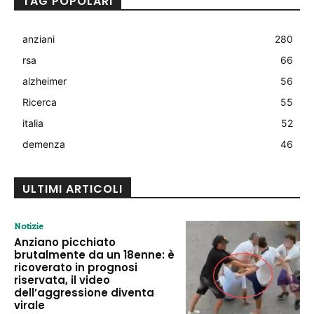
TAG POPOLARI
anziani
280
rsa
66
alzheimer
56
Ricerca
55
italia
52
demenza
46
ULTIMI ARTICOLI
Notizie
Anziano picchiato
brutalmente da un 18enne: è
ricoverato in prognosi
riservata, il video
dell’aggressione diventa
virale