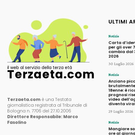
ULTIMI A
Notizie
Carta d’iden
per gli over 
cambia dal 3
2026
30 Luglio 2026
il web al servizio della terza età
Terzaeta.com
Notizie
Anziano pic
brutalmente
18enne: è ric
prognosi rise
Terzaeta.com
è una Testata
video dell’a
diventa vira
giornalistica registrata al Tribunale di
Bologna n. 7706 del 27.10.2006
29 Luglio 2026
Direttore Responsabile: Marco
Fasolino
Notizie
Mangiare sol
ore al giorno