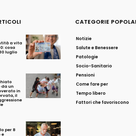
RTICOLI
CATEGORIE POPOLA
Notizie
tità a vita
70: cosa
Salute e Benessere
0 luglio
Patologie
Socio-Sanitario
Pensioni
chiato
Come fare per
 da un
overato in
Tempo libero
rvata, il
ggressione
Fattori che favoriscono
le
o per 8
 e