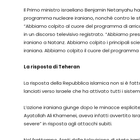
Il Primo ministro israeliano Benjamin Netanyahu ha 
programma nucleare iraniano, nonché contro le strut
“Abbiamo colpito al cuore del programma di arric
in un discorso televisivo registrato. “Abbiamo pres
iraniano a Natanz. Abbiamo colpito i principali sci
iraniana. Abbiamo colpito il cuore del programma mis
La risposta di Teheran
La risposta della Repubblica islamica non si è fatt
lanciati verso Israele che ha attivato tutti i sistem
L’azione iraniana giunge dopo le minacce esplicite
Ayatollah Ali Khamenei, aveva infatti avvertito Is
severe” in risposta agli attacchi subiti.
Nel frattempo, fonti della televisione di stato ir