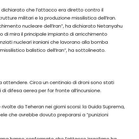
dichiarato che l’attacco era diretto contro il
ture militari e la produzione missilistica dell’Iran.
chimento nucleare dell’Iran”, ha dichiarato Netanyahu
o di mira il principale impianto di arricchimento
enziati nucleari iraniani che lavorano alla bomba
silistico balistico dell’Iran”, ha sottolineato.
a attendere. Circa un centinaio di droni sono stati
i di difesa aerea per far fronte all’incursione.
 rivolte da Teheran nei giorni scorsi: la Guida Suprema,
raele che avrebbe dovuto prepararsi a “punizioni
aniana hanno confermato che l’attacco israeliano ha