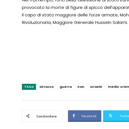
provocato la morte di figure di spicco dell’apparato 
il capo di stato maggiore delle forze armate, M
Rivoluzionaria, Maggiore Generale Hussein Salami.
TAGS
attacco
guerra
iran
israele
medio orie
Facebook
Twitt
Condividere