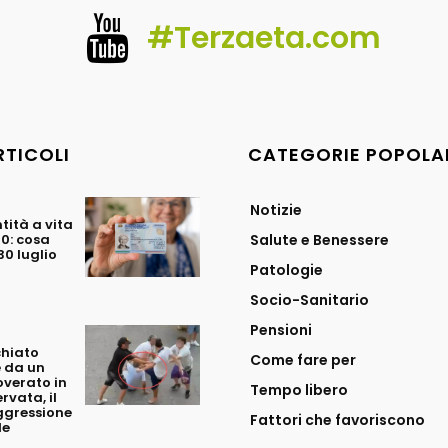
#Terzaeta.com
RTICOLI
CATEGORIE POPOLA
Notizie
tità a vita
70: cosa
Salute e Benessere
0 luglio
Patologie
Socio-Sanitario
Pensioni
chiato
Come fare per
 da un
overato in
Tempo libero
rvata, il
ggressione
Fattori che favoriscono
le