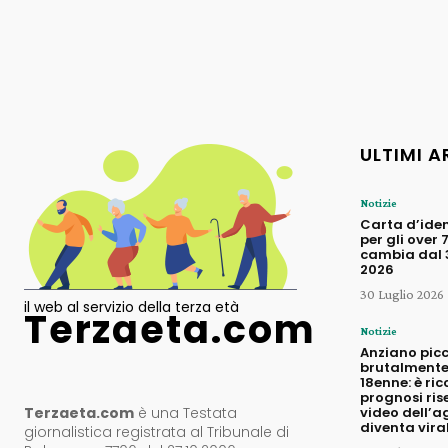
ULTIMI A
Notizie
Carta d’iden
per gli over 
cambia dal 3
2026
30 Luglio 2026
il web al servizio della terza età
Terzaeta.com
Notizie
Anziano pic
brutalmente
18enne: è ric
prognosi rise
Terzaeta.com
è una Testata
video dell’a
diventa vira
giornalistica registrata al Tribunale di