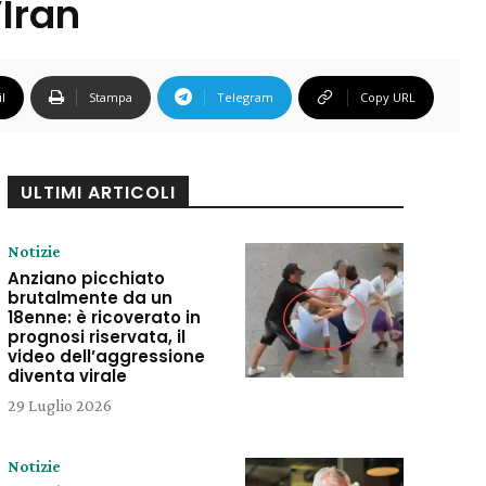
’Iran
l
Stampa
Telegram
Copy URL
ULTIMI ARTICOLI
Notizie
Anziano picchiato
brutalmente da un
18enne: è ricoverato in
prognosi riservata, il
video dell’aggressione
diventa virale
29 Luglio 2026
Notizie