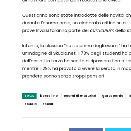
Quest’anno sono state introdotte delle novità: ch
durante l’esame orale, un elaborato critico su cittad
prove Invalsi faranno parte del
curriculum
dello s
Intanto, la classica “notte prima degli esami” ha
un’indagine di Skuola.net, il 73% degli studenti ha
dell’ansia. Un terzo ha scelto di ripassare fino a ta
mentre il 29% ha provato a vivere la serata in mod
prendere sonno senza troppi pensieri.
TAGS
borsellino
esami di maturità
gattopardo
i
scuola
social