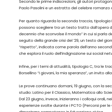
Secondo le prime indiscrezioni, gli autori protagonis
Paolo Pasolini e un estratto del celebre romanzo
Per quanto riguarda la seconda traccia, tipologia 
possono scegliere tra un testo tratto dall’opera del
decennio che sconvolse il mondo” in cui si parla 
seguito della grande crisi del ’29, un testo del gio
“rispetto”, indicata come parola dell’anno secondo 
che esplora il ruolo dell’indignazione sui social net
Infine, per i temi di attualità, tipologia C, tra le t
Borsellino “I giovani, la mia speranza”, un invito alla r
Le prove continuano domani, 19 giugno, con la seco
studio: Latino per il Classico, Matematica allo Scien
Dal 23 giugno, invece, inizieranno i colloqui orali,
esperienze svolte durante i PCTO (Percorsi per l
dimostrare competenze in Educazione civica.