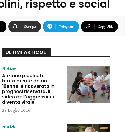
lini, rispetto e social
l
Stampa
Telegram
Copy URL
ULTIMI ARTICOLI
Notizie
Anziano picchiato
brutalmente da un
18enne: è ricoverato in
prognosi riservata, il
video dell’aggressione
diventa virale
29 Luglio 2026
Notizie