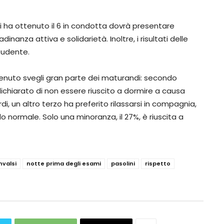
i ha ottenuto il 6 in condotta dovrà presentare
inanza attiva e solidarietà. Inoltre, i risultati delle
tudente.
 tenuto svegli gran parte dei maturandi: secondo
 dichiarato di non essere riuscito a dormire a causa
rdi, un altro terzo ha preferito rilassarsi in compagnia,
o normale. Solo una minoranza, il 27%, è riuscita a
nvalsi
notte prima degli esami
pasolini
rispetto