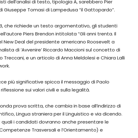
ti dell’analisi di testo, tipologia A, sarebbero Pier
 di Giuseppe Tomasi di Lampedusa “il Gattopardo”.
B, che richiede un testo argomentativo, gli studenti
l’autore Piers Brendon intitolata “Gli anni trenta. Il
del New Deal del presidente americano Roosevelt a
rnalista di ‘Avvenire’ Riccardo Maccioni sul concetto di
Treccani, e un articolo di Anna Meldolesi e Chiara Lalli
work.
racce più significative spicca il messaggio di Paolo
iflessione sui valori civili e sulla legalità.
nda prova scritta, che cambia in base all’indirizzo di
tifico, Lingua straniera per il Linguistico e via dicendo.
 nei quali i candidati dovranno anche presentare le
e Competenze Trasversali e l’Orientamento) e