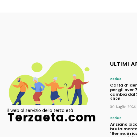
ULTIMI A
Notizie
Carta d’iden
per gli over 
cambia dal 3
2026
30 Luglio 2026
il web al servizio della terza età
Terzaeta.com
Notizie
Anziano pic
brutalmente
18enne: è ric