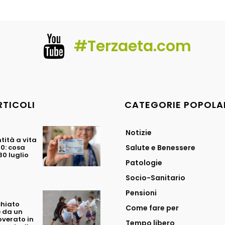
#Terzaeta.com
RTICOLI
CATEGORIE POPOLA
Notizie
tità a vita
70: cosa
Salute e Benessere
0 luglio
Patologie
Socio-Sanitario
Pensioni
chiato
Come fare per
 da un
overato in
Tempo libero