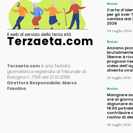
Notizie
Carta d’iden
per gli over 
cambia dal 3
2026
30 Luglio 2026
il web al servizio della terza età
Terzaeta.com
Notizie
Anziano pic
brutalmente
18enne: è ric
prognosi rise
Terzaeta.com
è una Testata
video dell’a
diventa vira
giornalistica registrata al Tribunale di
Bologna n. 7706 del 27.10.2006
29 Luglio 2026
Direttore Responsabile: Marco
Fasolino
Notizie
Mangiare sol
ore al giorno
digiunare d
18:00 potreb
contribuire a
rischio di d
28 Luglio 2026