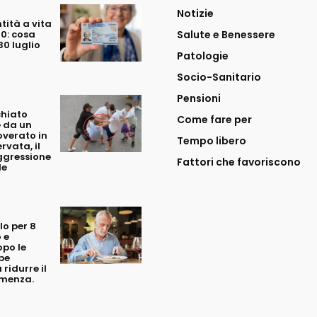
Notizie
tità a vita
70: cosa
Salute e Benessere
0 luglio
Patologie
Socio-Sanitario
Pensioni
chiato
Come fare per
 da un
overato in
Tempo libero
rvata, il
ggressione
Fattori che favoriscono
le
o per 8
 e
opo le
be
 ridurre il
emenza.