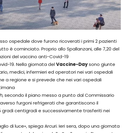
esso ospedale dove furono ricoverati i primi 2 pazienti
tto è cominciato. Proprio allo Spallanzani, alle 7,20 del
zioni del vaccino anti-Covid-19
ovid-19. Nella giornata del
Vaccine-Day
sono giunte
rio, medici, infermieri ed operatori nei vari ospedali
one a regione e si prevede che nei vari ospedali
ttimana
ch
, secondo il piano messo a punto dal Commissario
verso furgoni refrigerati che garantiscono il
radi centigradi e successivamente trasferiti nei
lio di luce», spiega Arcuri. Ieri sera, dopo una giornata