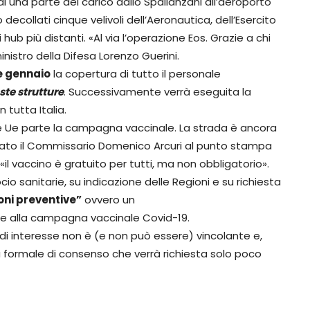
 una parte del carico dallo Spallanzani all’aeroporto
 decollati cinque velivoli dell’Aeronautica, dell’Esercito
ub più distanti. «Al via l’operazione Eos. Grazie a chi
inistro della Difesa Lorenzo Guerini.
e gennaio
la copertura di tutto il personale
este strutture
. Successivamente verrà eseguita la
 tutta Italia.
se Ue parte la campagna vaccinale. La strada è ancora
neato il Commissario Domenico Arcuri al punto stampa
«il vaccino è gratuito per tutti, ma non obbligatorio».
cio sanitarie, su indicazione delle Regioni e su richiesta
oni preventive”
ovvero un
re alla campagna vaccinale Covid-19.
di interesse non è (e non può essere) vincolante e,
formale di consenso che verrà richiesta solo poco