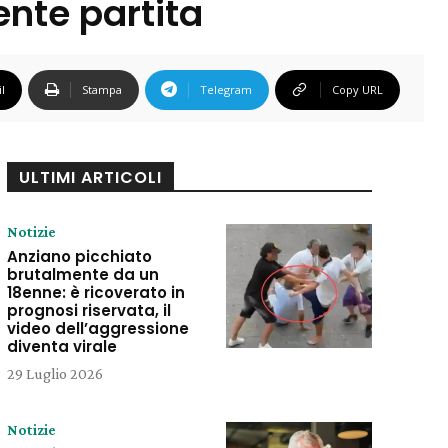
nte partita
l
Stampa
Telegram
Copy URL
ULTIMI ARTICOLI
Notizie
Anziano picchiato
brutalmente da un
18enne: è ricoverato in
prognosi riservata, il
video dell’aggressione
diventa virale
29 Luglio 2026
Notizie