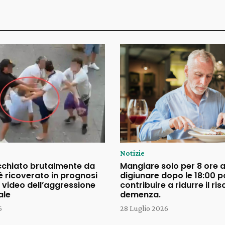
Notizie
cchiato brutalmente da
Mangiare solo per 8 ore a
è ricoverato in prognosi
digiunare dopo le 18:00 
il video dell’aggressione
contribuire a ridurre il ris
ale
demenza.
6
28 Luglio 2026