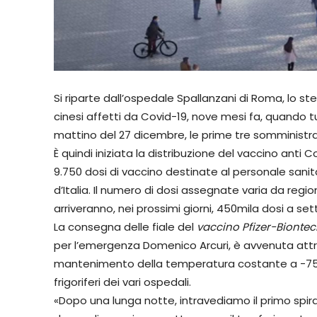
Si riparte dall’ospedale Spallanzani di Roma, lo st
cinesi affetti da Covid-19, nove mesi fa, quando tu
mattino del 27 dicembre, le prime tre somministra
È quindi iniziata la distribuzione del vaccino anti C
9.750 dosi di vaccino destinate al personale sanita
d’Italia. Il numero di dosi assegnate varia da regi
arriveranno, nei prossimi giorni, 450mila dosi a se
La consegna delle fiale del
vaccino Pfizer-Bionte
per l’emergenza Domenico Arcuri, è avvenuta attra
mantenimento della temperatura costante a -75 g
frigoriferi dei vari ospedali.
«Dopo una lunga notte, intravediamo il primo spirag