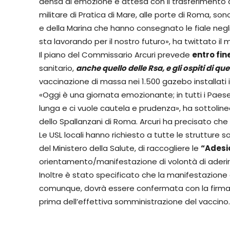
densa di emozione e attesa con il trasferimento di
militare di Pratica di Mare, alle porte di Roma, sono
e della Marina che hanno consegnato le fiale negli h
sta lavorando per il nostro futuro», ha twittato il m
Il piano del Commissario Arcuri prevede
entro fin
sanitario,
anche quello delle Rsa, e gli ospiti di qu
vaccinazione di massa nei 1.500 gazebo installati in
«Oggi è una giornata emozionante; in tutti i Pae
lunga e ci vuole cautela e prudenza», ha sottoli
dello Spallanzani di Roma. Arcuri ha precisato che 
Le USL locali hanno richiesto a tutte le strutture so
del Ministero della Salute, di raccogliere le
“Adesi
orientamento/manifestazione di volontà di aderi
Inoltre è stato specificato che la manifestazione 
comunque, dovrà essere confermata con la firma 
prima dell’effettiva somministrazione del vaccino.